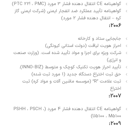
گواهینامه CE انتقال دهنده فشار 3 مورد (PTC 22! ، PMC)
گواهینامه تأیید عملکرد ضد انفجار ایمنی (شرکت ایمنی گاز
کره – انتقال دهنده فشار 2 مورد)
2006:
جابجایی ستاد و کارخانه
احراز هویت لیاقت (دولت استانی کیونگی)
شرکت ویژه برای اجزا و مواد تأیید شده است. (وزارت صنعت
و انرژی)
تأیید احراز هویت تکنیک کوچک و متوسط ​​(INNO-BIZ).
حق ثبت اختراع دستگاه جدید (1 مورد ثبت شده)
ثبت علامت “R” (موسسه ماشین آلات و مواد کره) ثبت
اختراع
2007:
گواهینامه CE انتقال دهنده فشار 4 مورد (PSHH ، PSCH ،
U5100 ، M5100)
2009: