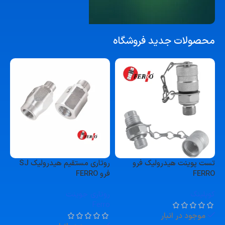
محصولات جدید فروشگاه
افزایش عمر تجهیزات پنوماتیک
شیر برقی اتو درین
بررسی محصول
تست پوینت هیدرولیک فرو
روتاری مستقیم هیدرولیک SJ
FERRO
فرو FERRO
کوپلینگ
روتاری جوینت
Ferro
موجود در انبار