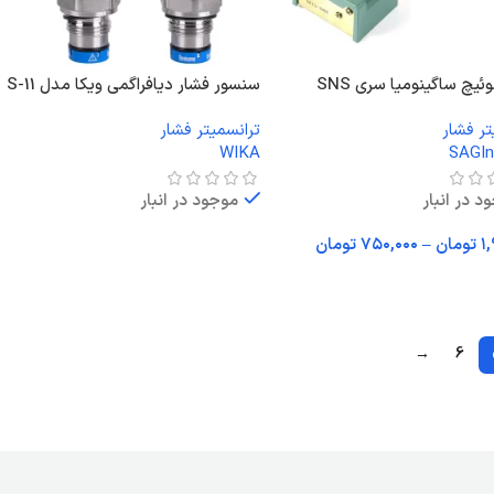
ئیچ ساگینومیا سری SNS
سنسور فشار دیافراگمی ویکا مدل S-11
تر فشار
ترانسمیتر فشار
WIKA
SAGI
د در انبار
موجود در انبار
۱,
تومان
–
۷۵۰,۰۰۰
تومان
اطلاعات بیشتر
 گزینه ها
→
6