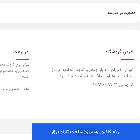
عضویت در خبرنامه
آدرس فروشگاه
درباره ما
مرکز برق فروشنده 
تهران، خیابان لاله زار جنوبی، کوچه اتحادیه، پاساژ
صنعتی و اتوماسیون و
اتحادیه، طبقه اول، پلاک 8، فروشگاه مرکز برق
است.
کد پستی: 1583658713
ما با راهنمایی و ار
ارائه فاکتور رسمی - ساخت تابلو برق