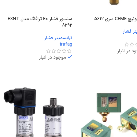
C سری 5612
سنسور فشار Ex ترافاگ مدل EXNT
8292
تر فشار
ترانسمیتر فشار
trafag
د در انبار
موجود در انبار
ت بیشتر
اطلاعات بیشتر