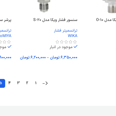
مدل O-10
سنسور فشار ویکا مدل S-20
پرشر سو
ترانسمیتر فشار
ترانسمی
noMIYA
WIKA
موجود در انبار
موجو
۶,۳۵۰,۰۰۰
تومان
–
۶,۲۰۰,۰۰۰
تومان
۹۰۰,۰۰۰
انتخاب گزینه ها
انتخاب
5
4
3
2
1
←