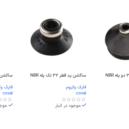
ساکشن پد قطر 32 تک پله NBR
ساکشن پد قطر
قاپک وکیوم
قاپک وک
coval
coval
موجود در انبار
موجو
اطلاعات بیشتر
اطلاعا