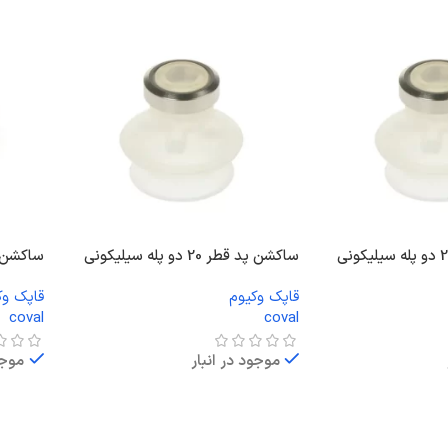
ساکشن پد قطر 20 دو پله سیلیکونی
ساکشن پد قطر
قاپک وکیوم
قاپک وک
coval
coval
موجود در انبار
موجو
اطلاعات بیشتر
اطلاعا