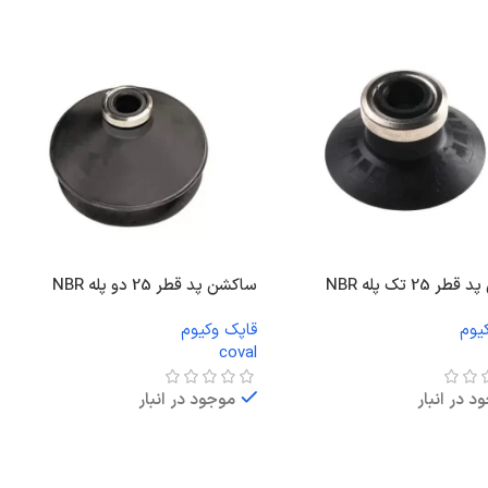
 25 تک پله NBR
ساکشن پد قطر 25 دو پله NBR
یوم
قاپک وکیوم
coval
د در انبار
موجود در انبار
ت بیشتر
اطلاعات بیشتر