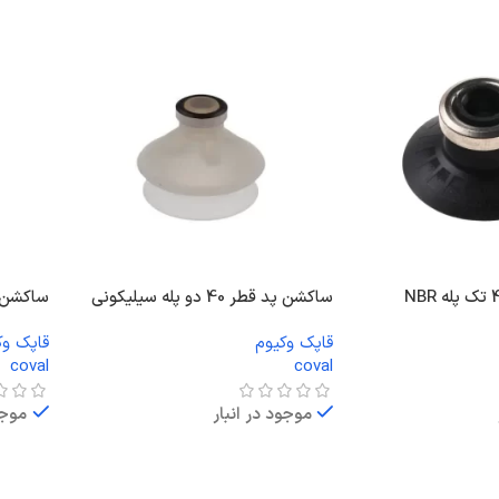
ساکشن پد قطر 40 دو پله سیلیکونی
ساکشن پد قطر 2
قاپک وکیوم
قاپک وک
coval
coval
موجود در انبار
موجو
اطلاعات بیشتر
اطلاعا