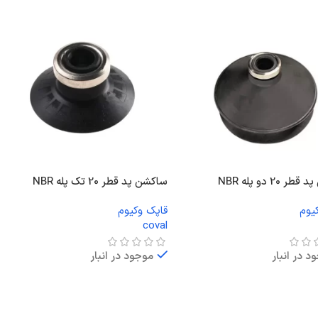
 20 دو پله NBR
ساکشن پد قطر 20 تک پله NBR
یوم
قاپک وکیوم
coval
د در انبار
موجود در انبار
ت بیشتر
اطلاعات بیشتر