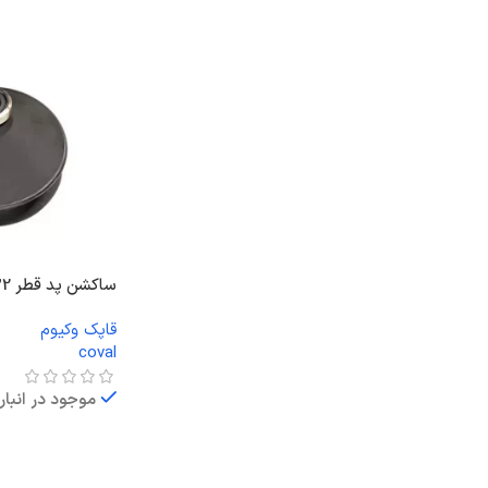
ساکشن پد قطر 32 دو پله NBR
قاپک وکیوم
coval
موجود در انبار
اطلاعات بیشتر