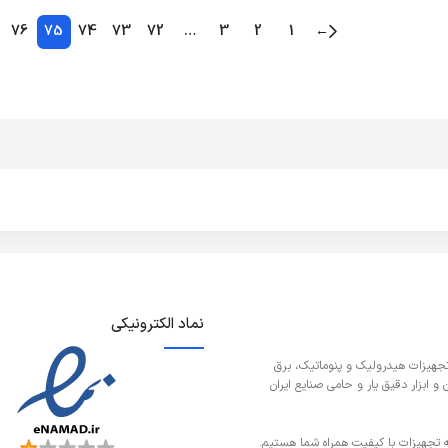
76
75
74
73
72
…
3
2
1
←
نماد الکترونیکی
تجهیزات هیدرولیک و پنوماتیک، برق
 ابزار دقیق یار و حامی صنایع ایران
ائه تجهیزات با کیفیت همراه شما هستیم.