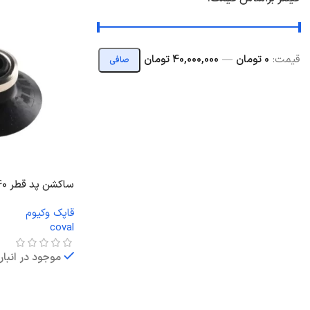
قيمت:
0 تومان
—
40,000,000 تومان
صافی
ساکشن پد قطر 40 تک پله NBR
قاپک وکیوم
coval
موجود در انبار
اطلاعات بیشتر