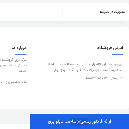
عضویت در خبرنامه
آدرس فروشگاه
درباره ما
مرکز برق فروشنده 
تهران، خیابان لاله زار جنوبی، کوچه اتحادیه، پاساژ
صنعتی و اتوماسیون و
اتحادیه، طبقه اول، پلاک 8، فروشگاه مرکز برق
است.
کد پستی: 1583658713
ما با راهنمایی و ار
ارائه فاکتور رسمی - ساخت تابلو برق