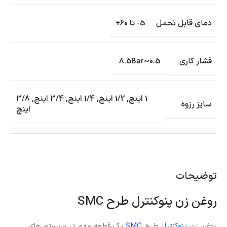
دمای قابل تحمل
5- تا 60+
فشار کاری
0.5~8.5Bar
1 اینچ
,
1/2 اینچ
,
1/4 اینچ
,
3/4 اینچ
,
3/8
سایز رزوه
اینچ
توضیحات
روغن زن پنوکنترل طرح SMC
روغن زن
پنوکنترل
طرح
SMC
یک قطعه مهم در سیستم‌ های