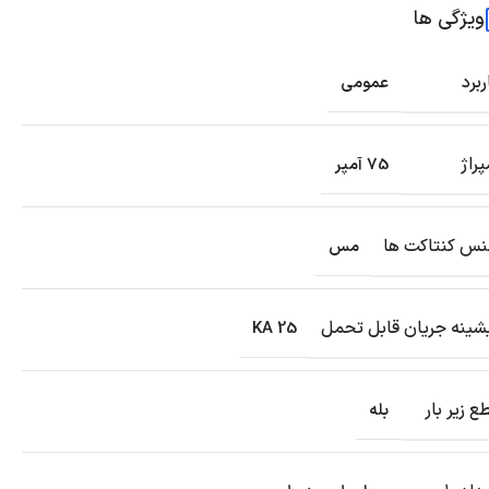
ویژگی ها
ربرد
عمومی
پراژ
75 آمپر
س کنتاکت ها
مس
شینه جریان قابل تحمل
25 KA
ع زیر بار
بله