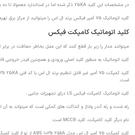
در مشخصات این کلید 25KA ذکر شده اما در استاندارد معمولا تا ده برابر در محاسبات لحاظ میشود.
کلید اتوماتیک 75 آمپر فیکس برند ال اس را میتوانید از مرکز برق تهیه نمایید.
کلید اتوماتیک کامپکت فیکس
میتوانند مدار را زیر بار قطع کنند که این عمل بخاطر حفاظت در برابر ا
کلید اتوماتیک به منظور کلید اصلی ورودی و همچنین فیدر خروجی قاب
کلید کمپکت 75 آمپر غیر قابل تنظیم برند ال اس با کد فنی ABS 103b 25KA و آمپراژ 75 آمپر در فروشگاه
است.
کلید اتوماتیک کامپکت فیکس LS درای تجهیزات جانبی :
رله شنت و رله آندر ولتاژ و کنتاکت های کمکی است که میتواند به آن ا
نام دیگر کلید کامپکت، کلید MCCB است.
کلید کمپکت 75 آمپر ال اس مدل ABS 103b 25kA از نوع کلید کمپکت غیر قابل تنظیم یا کلید کامپکت فیکس است.