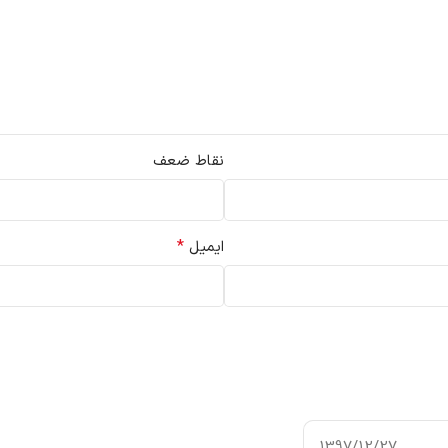
نقاط ضعف
*
ایمیل
1397/12/27