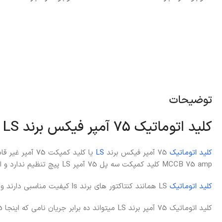
اطلاعات بیشتر
اطلاعات بیشتر
توضیحات
کلید اتوماتیک 75 آمپر فیکس برند LS
کلید اتوماتیک
75 آمپر فیکس برند
LS
MCCB 75 amp کلید کمپکت سه پل 75 آمپر LS پیچ تنظیم ندارد و این تیپ کلید ها غیر قابل تنظیم هستند.
کلید اتوماتیک
LS همانند کنتاکتور های برند ls کیفیت مناسبی دارند و از طرفداران زیادی برخوردارند.
کلید اتوماتیک 75 آمپر برند LS میتواند ده برابر جریان نامی که اینجا 75 آمپر است در لحظه تحمل کند.