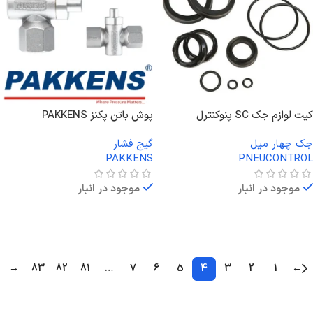
کیت لوازم جک SC پنوکنترل
پوش باتن پکنز PAKKENS
جک چهار میل
گیج فشار
PAKKENS
PNEUCONTROL
موجود در انبار
موجود در انبار
اطلاعات بیشتر
اطلاعات بیشتر
→
83
82
81
…
7
6
5
4
3
2
1
←